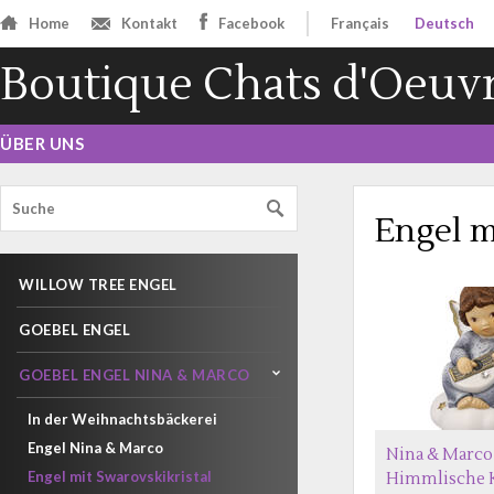
Home
Kontakt
Facebook
Français
Deutsch
Boutique Chats d'Oeuv
ÜBER UNS
Engel m
WILLOW TREE ENGEL
GOEBEL ENGEL
GOEBEL ENGEL NINA & MARCO
In der Weihnachtsbäckerei
Engel Nina & Marco
Nina & Marco
Engel mit Swarovskikristal
Himmlische 