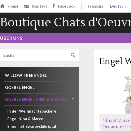
Home
Kontakt
Facebook
Français
Deutsch
Boutique Chats d'Oeuv
ÜBER UNS
Engel W
WILLOW TREE ENGEL
GOEBEL ENGEL
GOEBEL ENGEL NINA & MARCO
In der Weihnachtsbäckerei
Engel Nina & Marco
Nina & Marco
Engel mit Swarovskikristal
Ornament He