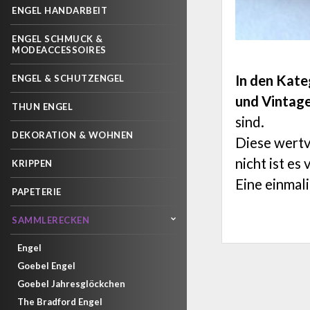
ENGEL HANDARBEIT
ENGEL SCHMUCK &
MODEACCESSOIRES
In den Kate
ENGEL & SCHUTZENGEL
und Vintage
THUN ENGEL
sind.
DEKORATION & WOHNEN
Diese wertv
nicht ist es
KRIPPEN
Eine einmal
PAPETERIE
SAMMLERECKEN
Engel
Goebel Engel
Goebel Jahresglöckchen
The Bradford Engel