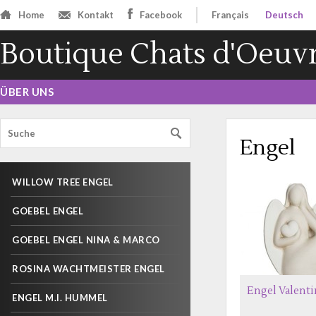
Home
Kontakt
Facebook
Français
Deutsch
Boutique Chats d'Oeuv
ÜBER UNS
Engel
WILLOW TREE ENGEL
GOEBEL ENGEL
GOEBEL ENGEL NINA & MARCO
ROSINA WACHTMEISTER ENGEL
Engel Valenti
ENGEL M.I. HUMMEL