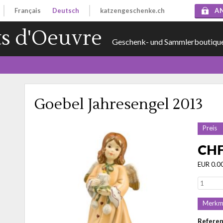
Français
Deutsch
katzengeschenke.ch
A
s d'Oeuvre
Geschenk- und Sammlerboutiqu
Goebel Jahresengel 2013
Preis
CHF
EUR 0.0
Merkm
Refere