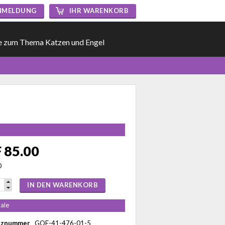
NMELDUNG
IHR WARENKORB
e zum Thema Katzen und Engel
 85.00
0
IN DEN WARENKORB
ale
nznummer
GOE-41-476-01-5