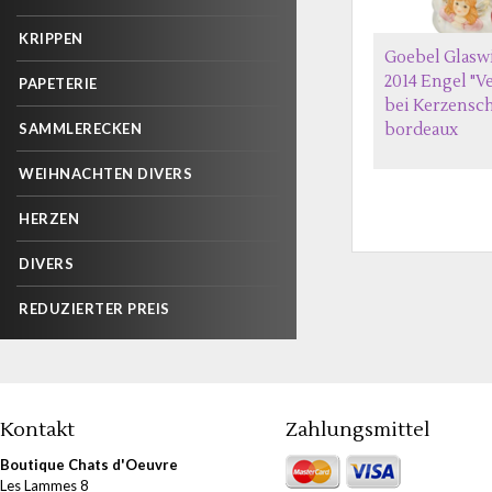
KRIPPEN
Goebel Glasw
2014 Engel "V
PAPETERIE
bei Kerzensc
SAMMLERECKEN
bordeaux
WEIHNACHTEN DIVERS
HERZEN
DIVERS
REDUZIERTER PREIS
Kontakt
Zahlungsmittel
Boutique Chats d'Oeuvre
Les Lammes 8