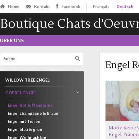
Home
Kontakt
Facebook
Français
Deutsch
Boutique Chats d'Oeuv
ÜBER UNS
Engel R
WILLOW TREE ENGEL
GOEBEL ENGEL
Engel Rot & Mandarine
Engel champagne & braun
Engel mit Tieren
Motiv-Kerze 
Engel blau & grün
Engel Träume
Engel Weihnachten