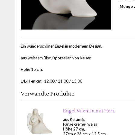
Menge a
Ein wunderschöner Engel in modernem Design,
aus weissem Biscuitporzellan von Kaiser.
Höhe 15 cm.
L/L/H en cm: 12.00 / 21.00 / 15.00
Verwandte Produkte
Engel Valentin mit Herz
aus Keramik,
Farbe creme- weiss
Höhe 27 cm,
27cm x 26 cm x 12,5 cm.