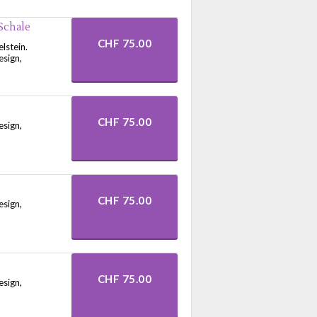
Schale
CHF 75.00
lstein.
sign,
CHF 75.00
sign,
CHF 75.00
sign,
CHF 75.00
sign,