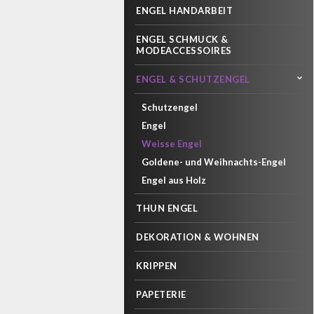
ENGEL HANDARBEIT
ENGEL SCHMUCK &
MODEACCESSOIRES
ENGEL & SCHUTZENGEL
Schutzengel
Engel
Weisse Engel
Goldene- und Weihnachts-Engel
Engel aus Holz
THUN ENGEL
DEKORATION & WOHNEN
KRIPPEN
PAPETERIE