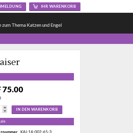
NMELDUNG
IHR WARENKORB
e zum Thema Katzen und Engel
aiser
 75.00
0
IN DEN WARENKORB
ale
nznummer
KAI-14-002-65-3