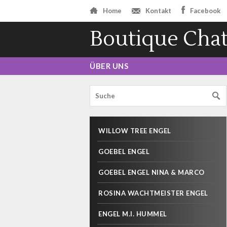
Home
Kontakt
Facebook
Boutique Chat
ÜBER UNS
WILLOW TREE ENGEL
GOEBEL ENGEL
GOEBEL ENGEL NINA & MARCO
ROSINA WACHTMEISTER ENGEL
ENGEL M.I. HUMMEL