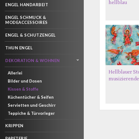
hellblau
ENGEL HANDARBEIT
ENGEL SCHMUCK &
MODEACCESSOIRES
ENGEL & SCHUTZENGEL
THUN ENGEL
DEKORATION & WOHNEN
Hellblauer St
Allerlei
musizierende
Bilder und Dosen
Kissen & Stoffe
Küchentücher & Seifen
Servietten und Geschirr
Teppiche & Türvorleger
KRIPPEN
PAPETERIE