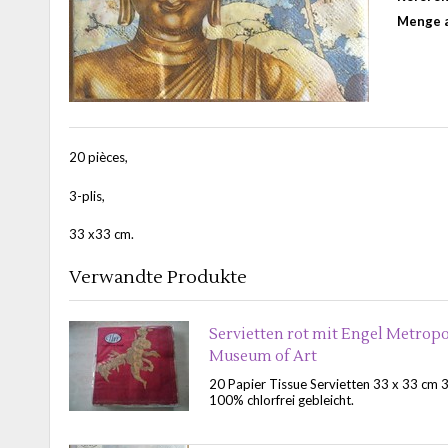
Menge a
20 pièces,
3-plis,
33 x33 cm.
Verwandte Produkte
Servietten rot mit Engel Metropo
Museum of Art
20 Papier Tissue Servietten 33 x 33 cm 3
100% chlorfrei gebleicht.