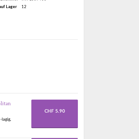
uf Lager
12
litan
CHF 5.90
-lagig,