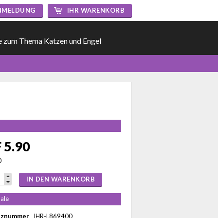
NMELDUNG
IHR WARENKORB
e zum Thema Katzen und Engel
 5.90
0
IN DEN WARENKORB
ale
nznummer
IHR-L869400