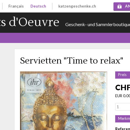
Français
Deutsch
katzengeschenke.ch
A
s d'Oeuvre
Geschenk- und Sammlerboutiqu
Servietten "Time to relax"
Preis
CHF
EUR 0.0
Merkm
Refere